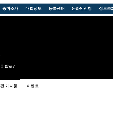
승마소개
대회정보
등록센터
온라인신청
정보조
T
0
팔로잉
판 게시물
이벤트