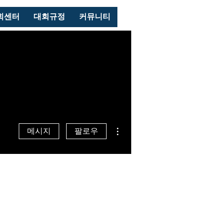
로그인
회센터
대회규정
커뮤니티
더보기
메시지
팔로우