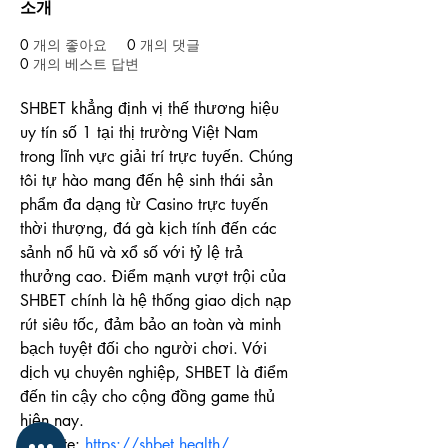
소개
0
개의 좋아요
0
개의 댓글
0
개의 베스트 답변
SHBET khẳng định vị thế thương hiệu 
uy tín số 1 tại thị trường Việt Nam 
trong lĩnh vực giải trí trực tuyến. Chúng 
tôi tự hào mang đến hệ sinh thái sản 
phẩm đa dạng từ Casino trực tuyến 
thời thượng, đá gà kịch tính đến các 
sảnh nổ hũ và xổ số với tỷ lệ trả 
thưởng cao. Điểm mạnh vượt trội của 
SHBET chính là hệ thống giao dịch nạp 
rút siêu tốc, đảm bảo an toàn và minh 
bạch tuyệt đối cho người chơi. Với 
dịch vụ chuyên nghiệp, SHBET là điểm 
đến tin cậy cho cộng đồng game thủ 
hiện nay.
Website: 
https://shbet.health/