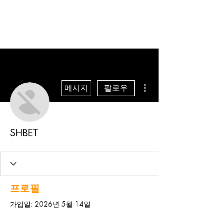
더보기
메시지
팔로우
SHBET
프로필
가입일: 2026년 5월 14일