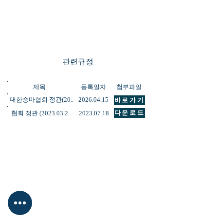
관련규정
제목
등록일자
첨부파일
대한승마협회 정관(20..
2026.04.15
바로가기
다운로드
협회 정관
(2023.03.2
..
2023.07.18
사단법인 대한승마협회
대표 : 박서영
​사업자등록번호 : 215-82-02149
서울특별시 송파구 올림픽로 424 올림
픽회관 신관 214호
​TEL : 02-422-7563
FAX : 02-420-4264