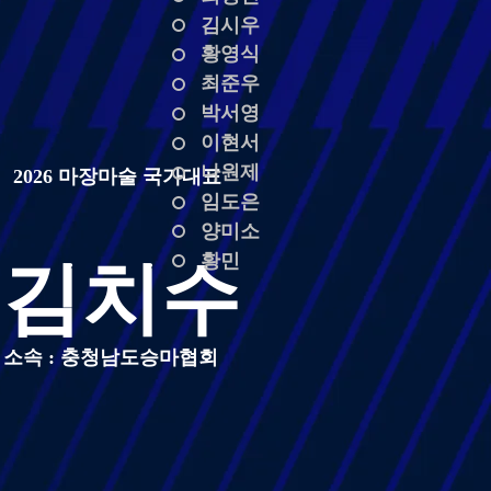
김시우
황영식
최준우
박서영
이현서
나원제
2026 마장마술 국가대표
임도은
양미소
김치수
황민
소속 : 충청남도승마협회