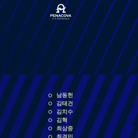
남동헌
김태건
김치수
김혁
최삼중
최경민