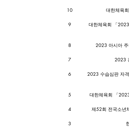
10
대한체육회
9
​대한체육회 「20
8
2023 아시아
7
202
6
2023 수습심판 자
5
대한체육회 「202
4
제52회 전국소년체
3