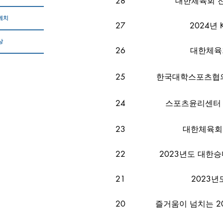
28
대한체육회 진
케치
27
2024년
상
26
대한체육
25
한국대학스포츠협의
24
스포츠윤리센터 
23
대한체육회
22
2023년도 대한승
21
2023년
20
즐거움이 넘치는 2