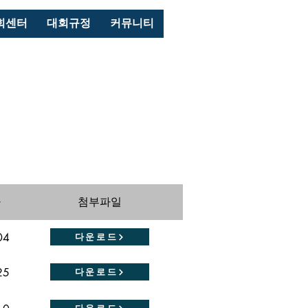
로그인
회센터
대회규정
커뮤니티
자
첨부파일
04
다운로드
25
다운로드
다운로드