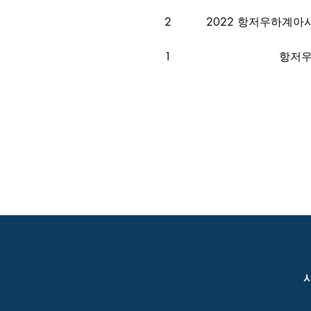
2
2022 항저우하계
1
항저우
사