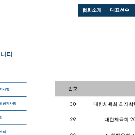
협회소개
대표선수
뮤니티
번호
공지사항
30
대한체육회 최저학력
체 공지사항
료
29
대한체육회 2
 소식