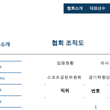
협회소개
대표선수
협회 조직도
회소개
임원현황
의사
개
스포츠공정위원회
경기력향
조직도
직위
정
번호
길
1