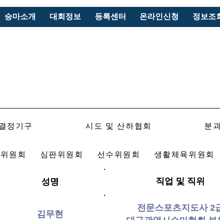
승마소개
대회정보
등록센터
온라인신청
정보조
결정기구
시도 및 산하협회
분
상위원회
심판위원회
선수위원회
생활체육위원회
직업 및 직위
성명
전문스포츠지도사 2
김무현