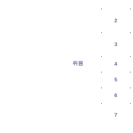
2
3
위원
4
5
6
7