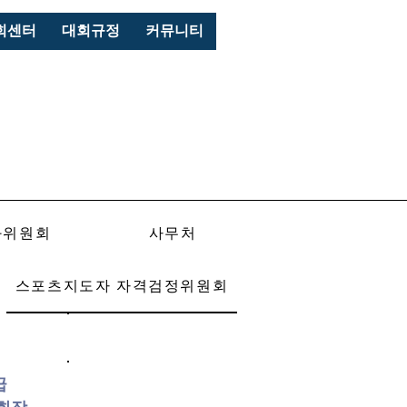
로그인
회센터
대회규정
커뮤니티
과위원회
사무처
스포츠지도자 자격검정위원회
인사위원회
수의
급