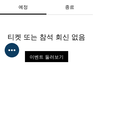
예정
종료
티켓 또는 참석 회신 없음
이벤트 둘러보기
사단법인 대한승마협회
대표 : 박서영
​사업자등록번호 : 215-82-02149
서울특별시 송파구 올림픽로 424 올림
픽회관 신관 214호
​TEL : 02-422-7563
FAX : 02-420-4264