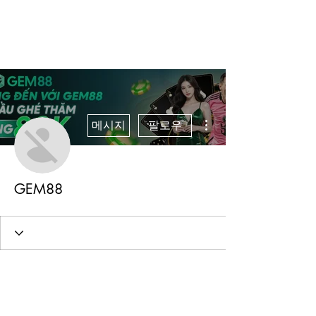
더보기
메시지
팔로우
GEM88