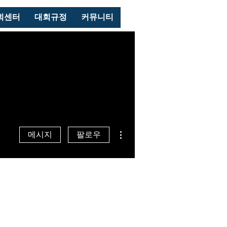
로그인
회센터
대회규정
커뮤니티
더보기
메시지
팔로우