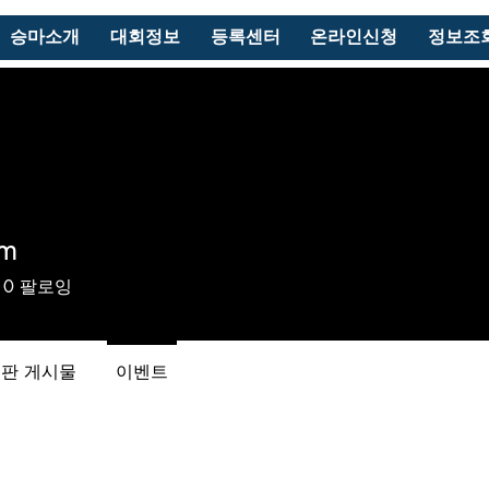
승마소개
대회정보
등록센터
온라인신청
정보조
dm
0
팔로잉
판 게시물
이벤트