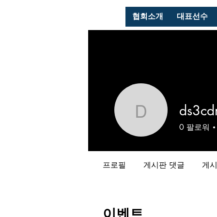
협회소개
대표선수
ds3c
ds3cdm
0
팔로워
프로필
게시판 댓글
게시
이벤트