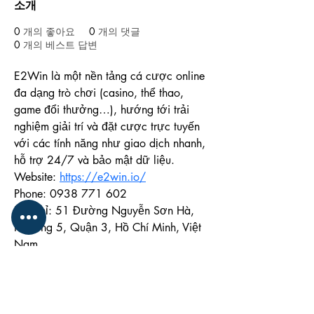
소개
0
개의 좋아요
0
개의 댓글
0
개의 베스트 답변
E2Win là một nền tảng cá cược online 
đa dạng trò chơi (casino, thể thao, 
game đổi thưởng…), hướng tới trải 
nghiệm giải trí và đặt cược trực tuyến 
với các tính năng như giao dịch nhanh, 
hỗ trợ 24/7 và bảo mật dữ liệu.
Website: 
https://e2win.io/
Phone: 0938 771 602
Địa chỉ: 51 Đường Nguyễn Sơn Hà, 
Phường 5, Quận 3, Hồ Chí Minh, Việt 
Nam
Email: support@e2win.io
Tags: #e2win #nhacaie2win #e2winio 
#trangchue2win #e2winbet 
#casinoe2win