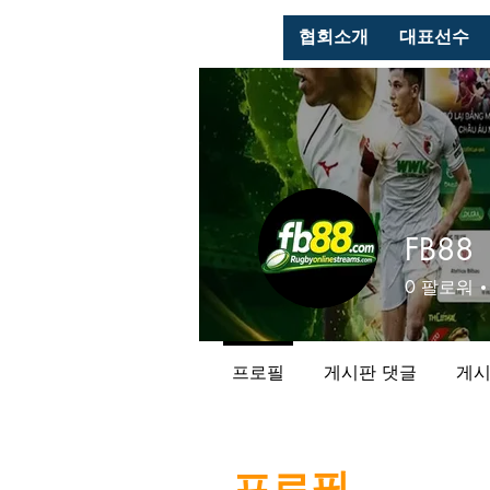
협회소개
대표선수
FB88
0
팔로워
프로필
게시판 댓글
게시
프로필