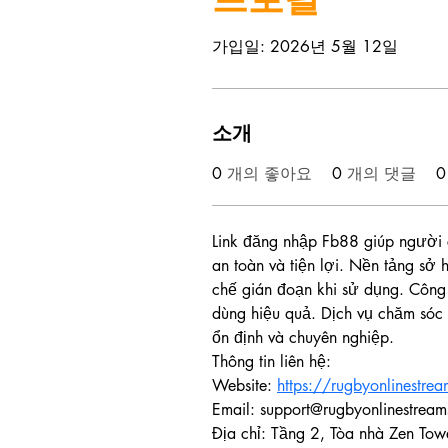
가입일: 2026년 5월 12일
소개
0
개의 좋아요
0
개의 댓글
0
Link đăng nhập Fb88 giúp người c
an toàn và tiện lợi. Nền tảng sở 
chế gián đoạn khi sử dụng. Công 
dùng hiệu quả. Dịch vụ chăm sóc 
ổn định và chuyên nghiệp.
Thông tin liên hệ: 
Website: 
https://rugbyonlinestre
Email: support@rugbyonlinestrea
Địa chỉ: Tầng 2, Tòa nhà Zen Tow