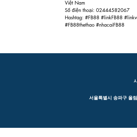
Việt Nam
Số điện thoại: 02444582067
Hashtag: #FB88 #linkFB88 #lin
#FB88thethao #nhacaiFB88
사
서울특별시 송파구 올림픽로 42