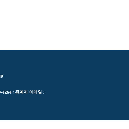
49
0-4264 / 관계자 이메일 :