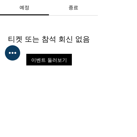
예정
종료
티켓 또는 참석 회신 없음
이벤트 둘러보기
사단법인 대한승마협회
대표 : 박서영
​사업자등록번호 : 215-82-02149
서울특별시 송파구 올림픽로 424 올림
픽회관 신관 214호
​TEL : 02-422-7563
FAX : 02-420-4264