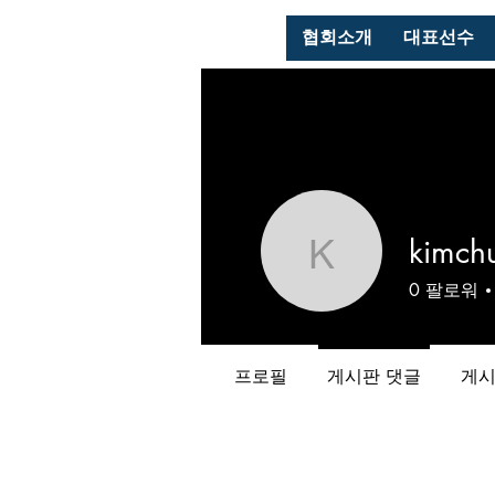
협회소개
대표선수
kimch
kimchung
0
팔로워
프로필
게시판 댓글
게시