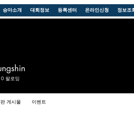
승마소개
대회정보
등록센터
온라인신청
정보조
ungshin
shin
0
팔로잉
판 게시물
이벤트