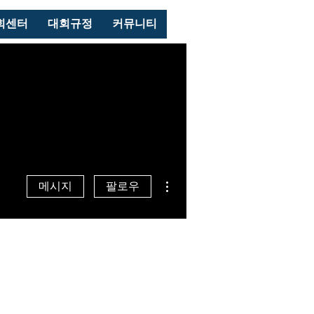
로그인
회센터
대회규정
커뮤니티
더보기
메시지
팔로우