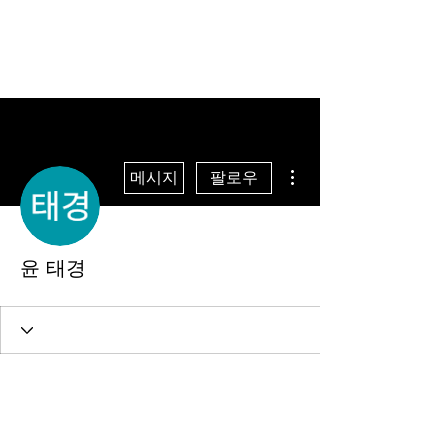
더보기
메시지
팔로우
윤 태경