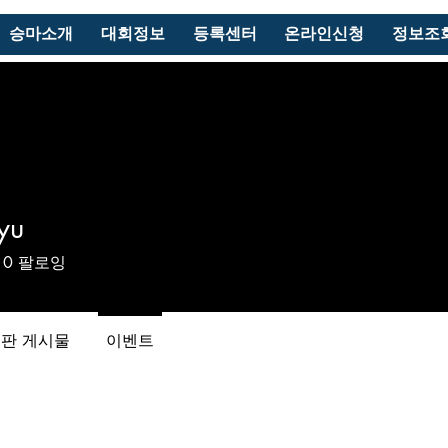
승마소개
대회정보
등록센터
온라인신청
정보조
yu
0
팔로잉
판 게시물
이벤트