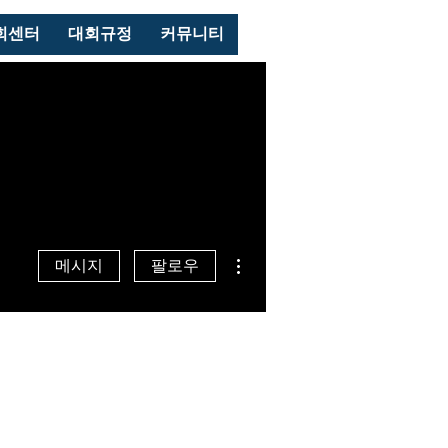
로그인
회센터
대회규정
커뮤니티
더보기
메시지
팔로우