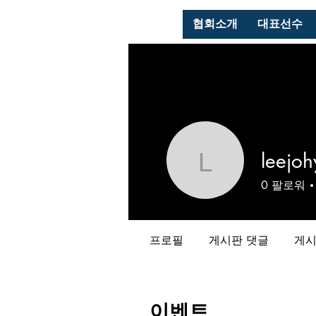
협회소개
대표선수
leejoh
leejohyu
0
팔로워
프로필
게시판 댓글
게시
이벤트