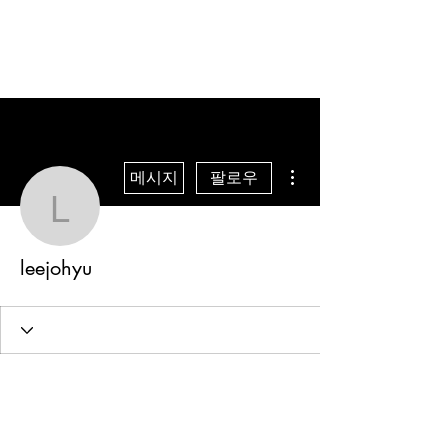
더보기
메시지
팔로우
leejohyu
leejohyu