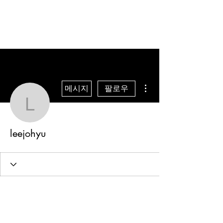
더보기
메시지
팔로우
leejohyu
leejohyu